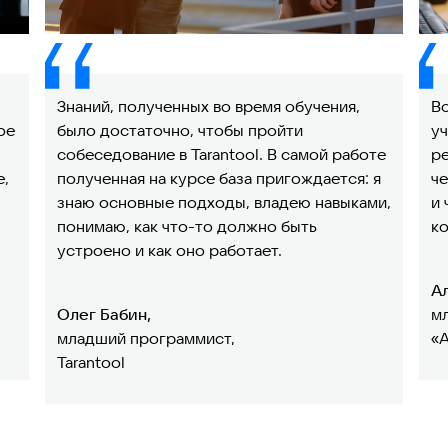
Знаний, полученных во время обучения,
В
ое
было достаточно, чтобы пройти
у
собеседование в Tarantool. В самой работе
ре
е,
полученная на курсе база пригождается: я
че
знаю основные подходы, владею навыками,
и 
понимаю, как что-то должно быть
к
устроено и как оно работает.
А
Олег Бабин,
м
младший программист,
«
Tarantool